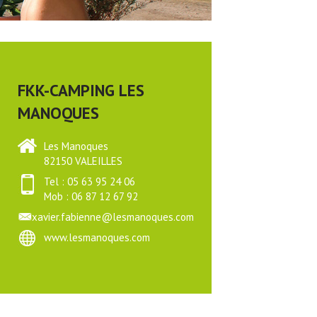
FKK-CAMPING LES
MANOQUES
Les Manoques
82150 VALEILLES
Tel : 05 63 95 24 06
Mob : 06 87 12 67 92
xavier.fabienne@lesmanoques.com
www.lesmanoques.com