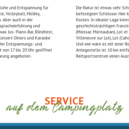
d Ruhe und Entspannung für
Die Natur ist etwas sehr Sch
e, Volleyball, Mölkky,
befestigten Schlösser. Hier
. Aber auch in der
Kosten. In idealer Lage könn
spracheinführung und
geschichtsträchtigen franz
as los: Piano-Bar, Blindtest,
(Moissac Montauban), Lot et
Konzert-Diners und Karaoke
Villeneuve sur Lot), Lot (Ca
 Der Entspannungs- und
Und wie wäre es mit einer B
t von 17 bis 20 Uhr geöffnet
Anlegestelle ist 10 km entf
arung angeboten.
Reitsportzentrum einen Ausri
SERVICE
auf dem Campingplatz