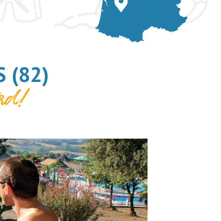
 (82)
rd!