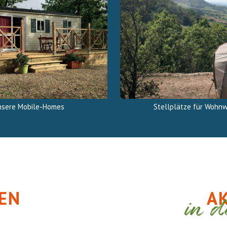
Stellplätze für Wohn
nsere Mobile-Homes
EN
A
in d