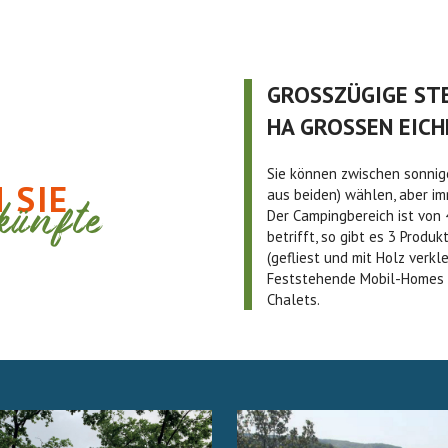
GROSSZÜGIGE STE
HA GROSSEN EIC
Sie können zwischen sonnig
 SIE
künfte
aus beiden) wählen, aber im
Der Campingbereich ist von
betrifft, so gibt es 3 Prod
(gefliest und mit Holz verk
Feststehende Mobil-Homes f
Chalets.