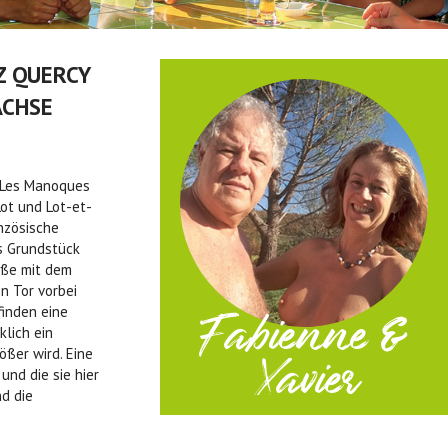
Z QUERCY
ACHSE
n Les Manoques
ot und Lot-et-
nzösische
s Grundstück
aße mit dem
n Tor vorbei
Fabienne &
finden eine
klich ein
Xavier
rößer wird. Eine
und die sie hier
d die