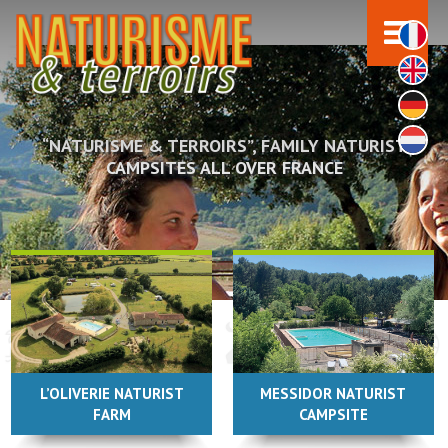
“NATURISME & TERROIRS”, FAMILY NATURIST
CAMPSITES ALL OVER FRANCE
L’OLIVERIE NATURIST
MESSIDOR NATURIST
FARM
CAMPSITE