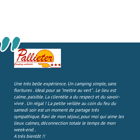
Une très belle expérience. Un camping simple, sans
fioritures . Ideal pour se "mettre au vert" . Le lieu est
calme, paisible. La clientèle a du respect et du savoir-
vivre . Un régal ! La petite veillée au coin du feu du
samedi soir est un moment de partage très
e
Nous av
sympathique. Ravi de mon séjour, pour moi qui aime les
petit 
lieux calmes, déconnection totale le temps de mon
s les
humain
week-end. .
 à
plaisir
A très bientôt !!
x
d’anné