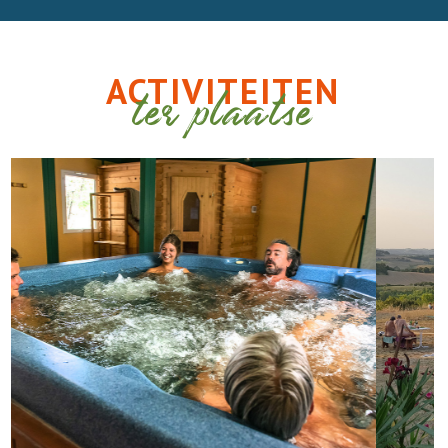
ACTIVITEITEN
ter plaatse